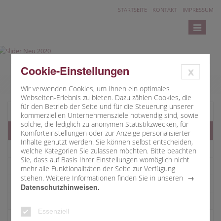
STARTSEITE
KONTAKT
IMPRESSUM
Toggle
navigatio
Cookie-Einstellungen
x
Wir verwenden Cookies, um Ihnen ein optimales
Webseiten-Erlebnis zu bieten. Dazu zählen Cookies, die
für den Betrieb der Seite und für die Steuerung unserer
Startseite
kommerziellen Unternehmensziele notwendig sind, sowie
solche, die lediglich zu anonymen Statistikzwecken, für
Aktuell
Komforteinstellungen oder zur Anzeige personalisierter
Inhalte genutzt werden. Sie können selbst entscheiden,
Nachrichten
welche Kategorien Sie zulassen möchten. Bitte beachten
Sie, dass auf Basis Ihrer Einstellungen womöglich nicht
Termine
mehr alle Funktionalitäten der Seite zur Verfügung
stehen. Weitere Informationen finden Sie in unseren
Pfarrbriefe
Datenschutzhinweisen.
Impulse
Essenziell
Bildergalerien